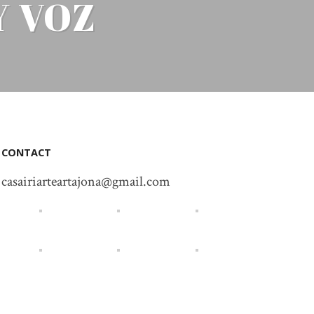
Y VOZ
CONTACT
casairiarteartajona@gmail.com