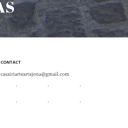
AS
CONTACT
casairiarteartajona@gmail.com