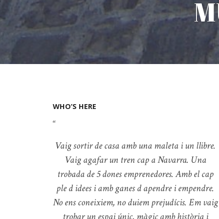
M
WHO’S HERE
Vaig sortir de casa amb una maleta i un llibre.
Vaig agafar un tren cap a Navarra. Una
trobada de 5 dones emprenedores. Amb el cap
ple d idees i amb ganes d apendre i empendre.
No ens coneixiem, no duiem prejudícis.
Em vaig
trobar un espai únic, màgic amb història i