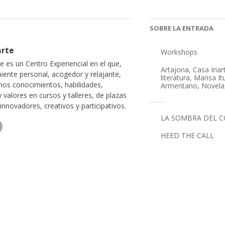
SOBRE LA ENTRADA
arte
Workshops
te es un Centro Experiencial en el que,
Artajona
,
Casa Iriar
iente personal, acogedor y relajante,
literatura
,
Marisa It
os conocimientos, habilidades,
Armentano
,
Novela
y valores en cursos y talleres, de plazas
 innovadores, creativos y participativos.
LA SOMBRA DEL C
HEED THE CALL