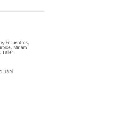
te
,
Encuentros
,
urbide
,
Miriam
,
Taller
OLIBRÍ