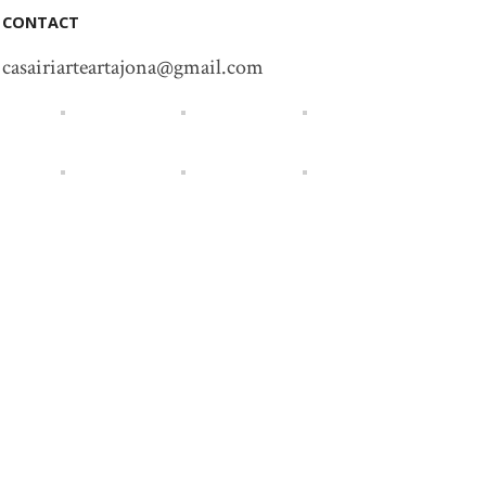
CONTACT
casairiarteartajona@gmail.com