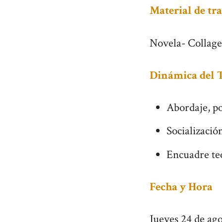
Material de tr
Novela- Collage
Dinámica del T
Abordaje, po
Socializació
Encuadre teó
Fecha y Hora
Jueves 24 de ago