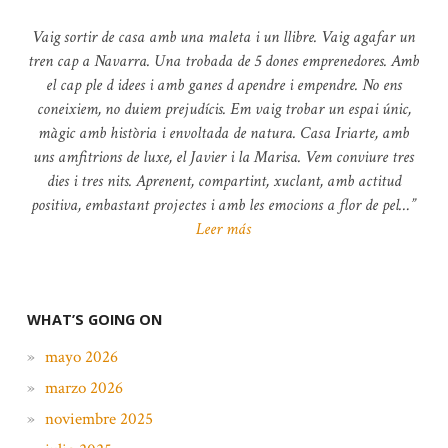
Vaig sortir de casa amb una maleta i un llibre.
Vaig agafar un
tren cap a Navarra. Una trobada de 5 dones emprenedores. Amb
el cap ple d idees i amb ganes d apendre i empendre.
No ens
coneixiem, no duiem prejudícis.
Em vaig trobar un espai únic,
màgic amb història i envoltada de natura.
Casa Iriarte, amb
uns amfitrions de luxe, el Javier i la Marisa.
Vem conviure tres
dies i tres nits. Aprenent, compartint, xuclant, amb actitud
positiva, embastant projectes i amb les emocions a flor de pel…
Leer más
WHAT’S GOING ON
mayo 2026
marzo 2026
noviembre 2025