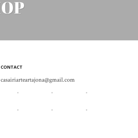
HOP
CONTACT
casairiarteartajona@gmail.com